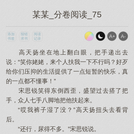
某某_分卷阅读_75
添加
报错
阅读
书签
求书
记录
高天扬坐在地上翻白眼，把手递出去
说：“笑你姥姥，来个人扶我一下不行吗？好歹
给你们压抑的生活提供了一点短暂的快乐，真
的一点都不懂事！”
宋思锐笑得东倒西歪，盛望过去搭了把
手，众人七手八脚地把他扶起来。
“哎我裤子湿了没？”高天扬扭头去看背
后。
“还行，尿得不多。”宋思锐说。