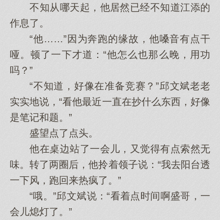
不知从哪天起，他居然已经不知道江添的
作息了。
“他……”因为奔跑的缘故，他嗓音有点干
哑。顿了一下才道：“他怎么也那么晚，用功
吗？”
“不知道，好像在准备竞赛？”邱文斌老老
实实地说，“看他最近一直在抄什么东西，好像
是笔记和题。”
盛望点了点头。
他在桌边站了一会儿，又觉得有点索然无
味。转了两圈后，他拎着领子说：“我去阳台透
一下风，跑回来热疯了。”
“哦。”邱文斌说：“看着点时间啊盛哥，一
会儿熄灯了。”