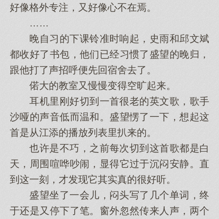
好像格外专注，又好像心不在焉。
……
晚自习的下课铃准时响起，史雨和邱文斌
都收好了书包，他们已经习惯了盛望的晚归，
跟他打了声招呼便先回宿舍去了。
偌大的教室又慢慢变得空旷起来。
耳机里刚好切到一首很老的英文歌，歌手
沙哑的声音低而温和。盛望愣了一下，想起这
首是从江添的播放列表里扒来的。
也许是不巧，之前每次切到这首歌都是白
天，周围喧哗吵闹，显得它过于沉闷安静。直
到这一刻，才发现它其实真的很好听。
盛望坐了一会儿，闷头写了几个单词，终
于还是又停下了笔。窗外忽然传来人声，两个