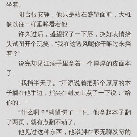
坐着。
阳台很安静，他只是站在盛望面前，大概
像以往一样垂眸看着他。
许久过后，盛望抿了一下唇，换好表情抬
头试图开个玩笑：“我在这透风呢你干嘛过来挡
着？”
说完却见江添手里拿着一个厚厚的皮面本
子。
“我挡半天了。”江添说着把那个厚厚的本
子搁在他手边，指尖在封皮上点了一下说：“给
你的。”
“什么啊？”盛望愣了一下。他拿起本子翻
了两页，就有点翻不动了。
他见过这种东西，他崴脚在家无聊发霉的