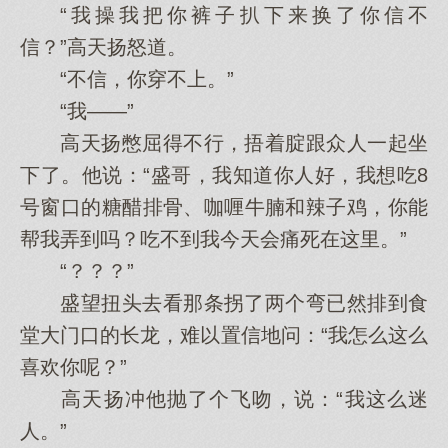
“我操我把你裤子扒下来换了你信不
信？”高天扬怒道。
“不信，你穿不上。”
“我——”
高天扬憋屈得不行，捂着腚跟众人一起坐
下了。他说：“盛哥，我知道你人好，我想吃8
号窗口的糖醋排骨、咖喱牛腩和辣子鸡，你能
帮我弄到吗？吃不到我今天会痛死在这里。”
“？？？”
盛望扭头去看那条拐了两个弯已然排到食
堂大门口的长龙，难以置信地问：“我怎么这么
喜欢你呢？”
高天扬冲他抛了个飞吻，说：“我这么迷
人。”