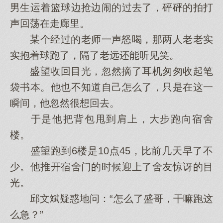
男生运着篮球边抢边闹的过去了，砰砰的拍打
声回荡在走廊里。
某个经过的老师一声怒喝，那两人老老实
实抱着球跑了，隔了老远还能听见笑。
盛望收回目光，忽然摘了耳机匆匆收起笔
袋书本。他也不知道自己怎么了，只是在这一
瞬间，他忽然很想回去。
于是他把背包甩到肩上，大步跑向宿舍
楼。
盛望跑到6楼是10点45，比前几天早了不
少。他推开宿舍门的时候迎上了舍友惊讶的目
光。
邱文斌疑惑地问：“怎么了盛哥，干嘛跑这
么急？”