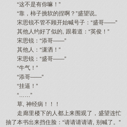
“这不是有你嘛！”
“靠，柿子挑软的捏啊？”盛望说。
宋思锐不管不顾开始喊号子：“盛哥——”
其他人约好了似的, 跟着道：“英俊！”
宋思锐：“添哥——”
其他人：“潇洒！”
宋思锐：“盛哥——”
“牛气！”
“添哥——”
“挂逼！”
“……”
草, 神经病！！！
走廊里楼下的人都上来围观了，盛望连忙
抽了本书出来挡住脸：“请请请请请, 别喊了。”