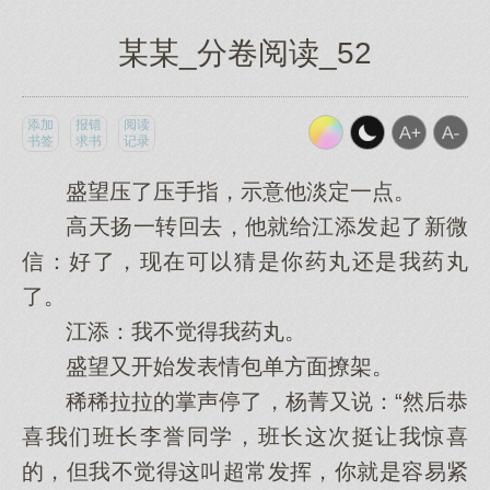
某某_分卷阅读_52
添加
报错
阅读
书签
求书
记录
盛望压了压手指，示意他淡定一点。
高天扬一转回去，他就给江添发起了新微
信：好了，现在可以猜是你药丸还是我药丸
了。
江添：我不觉得我药丸。
盛望又开始发表情包单方面撩架。
稀稀拉拉的掌声停了，杨菁又说：“然后恭
喜我们班长李誉同学，班长这次挺让我惊喜
的，但我不觉得这叫超常发挥，你就是容易紧