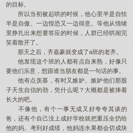
的目标。
所以当初被起哄的时候，他心里半是自怯
半是自傲、一边惶恐又一边得意。等他从情绪
里挣扎出来想要答应的时候，人群已经哄闹完
笑着散开了。
那天之后，齐嘉豪就变成了a班的老齐。
他发现这个班的人都有点自来熟，好像只
要他们乐意，想跟谁当朋友都是一句话的事。
他有点羡慕，有时又嫉妒。嫉妒他们那股
子天生自信的劲，凭什么呢？大概都是被捧着
长大的吧。
不像他，有个一事无成又好夸夸其谈的
爸，还有个自己没上成好学校就把重压全扔给
他的妈。考到好成绩，他妈连水果都会切成块