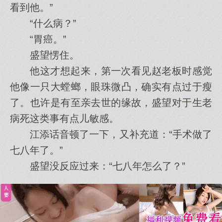
看到他。”
“什么病？”
“胃癌。”
盛望愣住。
他这才想起来，第一次看见赵老板时感觉
他像一只大螳螂，眼珠微凸，确实有点过于瘦
了。也许是有至亲去世的缘故，盛望对于生老
病死这类事有点儿敏感。
江添话音顿了一下，又补充道：“手术做了
七八年了。”
盛望没反应过来：“七八年怎么了？”