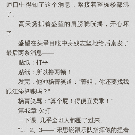
师口中得知了这个消息，紧接着整栋楼都沸
了。
高天扬抓着盛望的肩膀咣咣摇，开心坏
了。
盛望在头晕目眩中身残志坚地给后桌发了
最后两条消息——
贴纸：打平
贴纸：所以撸两顿！
发完，他冲杨菁笑道：“菁姐，你还要找我
跟江添算账吗？”
杨菁笑骂：“算个屁！得便宜卖乖！”
第42章 欠打
一下课, 几乎全班人都围了过来。
“1、2、3——”宋思锐跟乐队指挥似的捏着