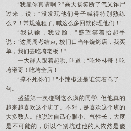
“我靠你真请啊？”高天扬笑断了气又诈尸
过来，说：“没发现他们号子喊得特别熟练
么？！常规流程了, 喊这么多回就你理他们！”
“我认输，我要脸。”盛望笑着抬起手
说：“这周周考结束, 校门口当年烧烤店，我买
单，我们去吃垮老板！”
一大群人跟着起哄, 叫道：“吃垮林哥！吃
垮曦哥！吃垮全店！”
“撑不死你们！”小辣椒还是谁笑着骂了一
句。
盛望第一次碰到这么疯的同学, 但他真的
越来越喜欢这个班了。不对，是喜欢这个班的
大多数人。他说过自己心眼小、气性长，大度
是不可能的，所以个别坑过他的人依然是傻