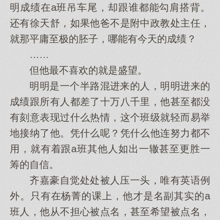
明成绩在a班吊车尾，却跟谁都能勾肩搭背。
还有徐天舒，如果他爸不是附中政教处主任，
就那平庸至极的胚子，哪能有今天的成绩？
……
但他最不喜欢的就是盛望。
明明是一个半路混进来的人，明明进来的
成绩跟所有人都差了十万八千里，他甚至都没
有刻意表现过什么热情，这个班级就轻而易举
地接纳了他。凭什么呢？凭什么他连努力都不
用，就有着跟a班其他人如出一辙甚至更胜一
筹的自信。
齐嘉豪自觉处处被人压一头，唯有英语例
外。只有在杨菁的课上，他才是名副其实的a
班人，他从不担心被点名，甚至希望被点名，