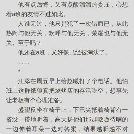
他有点后悔，又有点酸溜溜的委屈，心想
着a班的友情不过如此。
人谁无过，他只是犯了一次错而已，从此
热闹与他无关，欢呼与他无关，荣耀也与他无
关。至于吗？
他还在a班，又好像已经被淘汰了。
……
*
江添在周五早上给赵曦打了个电话。他怕
班上这群饿狼真把烧烤店的存活吃空，想事先
让老板有个心理准备。
盛望反坐在椅子上，下巴尖抵着椅背有一
搭没一搭地听着，高天扬他们那群嗷嗷待哺的
一边伸着耳朵一边对答案，结果越听越不对