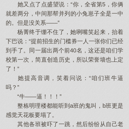
她又点了点盛望说：“你，全省第5，你俩
就差两分，中间那帮并列的小兔崽子全是一中
的。但是没关系——”
杨菁终于绷不住了，她咧嘴笑起来，抬着
下巴说：“提前招生的门槛券一人一张你们已经
到手了。同一届出两个前40名，这还是咱们学
校第一次，简直创造历史，所以荣誉墙也上定
了！”
她提高音调，笑着问说：“咱们班牛逼
吗？”
“牛——逼！！！”
整栋明理楼都能听到a班的鬼叫，b班更是
感觉天花板要塌了。
其他各班被吓了一跳，然后纷纷从自己老