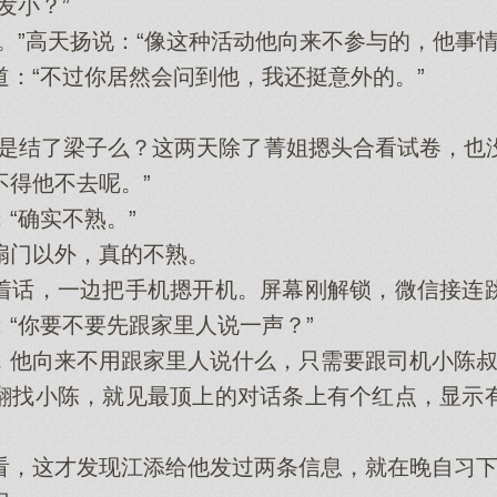
小？”
”高天扬说：“像这种活动他向来不参与的，他事情
“不过你居然会问到他，我还挺意外的。”
结了梁子么？这两天除了菁姐摁头合看试卷，也
不得他不去呢。”
确实不熟。”
门以外，真的不熟。
话，一边把手机摁开机。屏幕刚解锁，微信接连跳
“你要不要先跟家里人说一声？”
向来不用跟家里人说什么，只需要跟司机小陈叔
找小陈，就见最顶上的对话条上有个红点，显示有
，这才发现江添给他发过两条信息，就在晚自习下