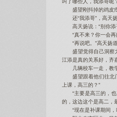
叫了哪些人，我添哥呢？
盛望刚抖掉的鸡皮疙
还“我添哥”，高天扬
高天扬说：“别你添哥
“真不来？你一会再问
“再说吧。”高天扬
盛望觉得自己洞察力
江添是真的关系好，齐
几辆校车一走，教学
盛望跟着他们往北门走
上课，高三的？”
“主要是高三的，也有
的，这边这个是高二，
“现在是补课期间，咱