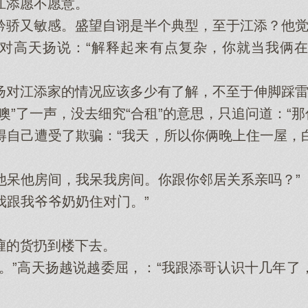
江添愿不愿意。
又敏感。盛望自诩是半个典型，至于江添？他觉得这
高天扬说：“解释起来有点复杂，你就当我俩在
对江添家的情况应该多少有了解，不至于伸脚踩雷
了一声，没去细究“合租”的意思，只追问道：“那
己遭受了欺骗：“我天，所以你俩晚上住一屋，
他呆他房间，我呆我房间。你跟你邻居关系亲吗？”
我跟我爷爷奶奶住对门。”
的货扔到楼下去。
”高天扬越说越委屈，：“我跟添哥认识十几年了