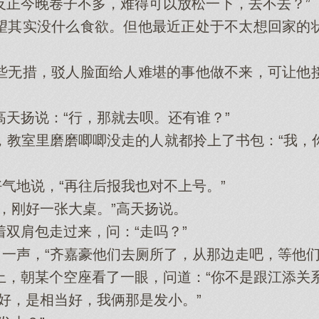
反正今晚卷子不多，难得可以放松一下，去不去？”
其实没什么食欲。但他最近正处于不太想回家的状
无措，驳人脸面给人难堪的事他做不来，可让他接
扬说：“行，那就去呗。还有谁？”
室里磨磨唧唧没走的人就都拎上了书包：“我，
气地说，“再往后报我也对不上号。”
刚好一张大桌。”高天扬说。
肩包走过来，问：“走吗？”
一声，“齐嘉豪他们去厕所了，从那边走吧，等他们
朝某个空座看了一眼，问道：“你不是跟江添关系
，是相当好，我俩那是发小。”