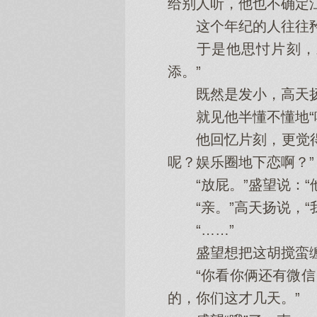
给别人听，他也不确定
这个年纪的人往往矜骄
于是他思忖片刻，对
添。”
既然是发小，高天扬
就见他半懂不懂地“噢”
他回忆片刻，更觉得自
呢？娱乐圈地下恋啊？”
“放屁。”盛望说：“
“亲。”高天扬说，“
“……”
盛望想把这胡搅蛮缠
“你看你俩还有微信。
的，你们这才几天。”