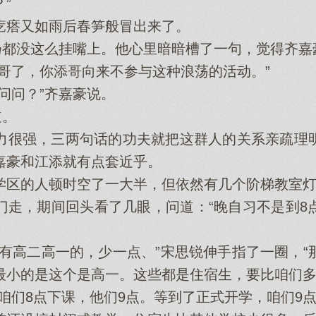
”
瘩又如雨后春笋般冒出来了。
都没这么挂嘴上。他心里暗暗槽了一句，觉得齐嘉
了，你添哥向来不参与这种浪荡的活动。”
问？”齐嘉豪说。
道。
很强，三两句话的功夫就把这群人的关系亲疏理明
嘉豪和江添就有点套近乎。
区的人顿时空了一大半，但依然有几个阶梯教室灯
，期间回头看了几眼，问道：“晚自习不是到8
高二高一的，少一点、”宋思锐伸手指了一圈，“
最小的是这个是高一。这些都是住宿生，要比咱们多
们8点下课，他们9点。等到了正式开学，咱们9点半