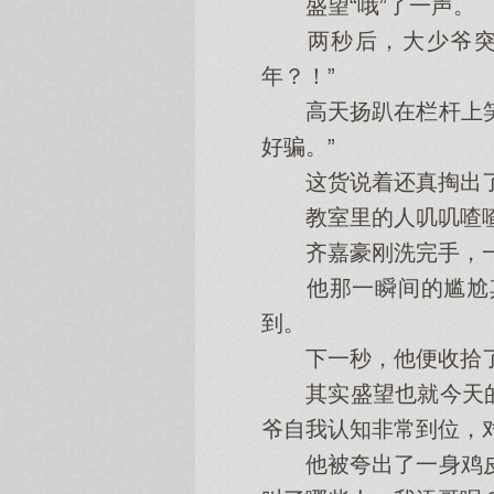
盛望“哦”了一声。
两秒后，大少爷突然
年？！”
高天扬趴在栏杆上笑死
好骗。”
这货说着还真掏出了
教室里的人叽叽喳喳出
齐嘉豪刚洗完手，一
他那一瞬间的尴尬其
到。
下一秒，他便收拾了表
其实盛望也就今天的
爷自我认知非常到位，
他被夸出了一身鸡皮疙