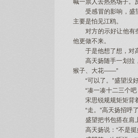
喊一票人去热热场子。
受感冒的影响，盛望
主要是怕见江鸥。
对方的示好让他有些
他更做不来。
于是他想了想，对高天
高天扬随手一划拉，教
猴子、大花——”
“可以了。”盛望没好
“凑一凑十二三个吧，
宋思锐规规矩矩背着双
“走。”高天扬招呼了
盛望把书包搭在肩上，
高天扬说：“不是挺好