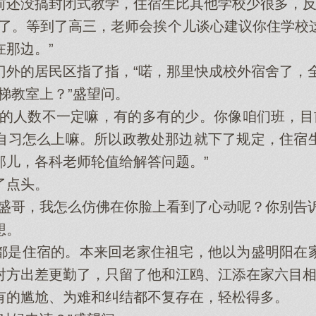
没搞封闭式教学，住宿生比其他学校少很多，反
。等到了高三，老师会挨个儿谈心建议你住学校
那边。”
的居民区指了指，“喏，那里快成校外宿舍了，全
教室上？”盛望问。
人数不一定嘛，有的多有的少。你像咱们班，目
自习怎么上嘛。所以政教处那边就下了规定，住宿
那儿，各科老师轮值给解答问题。”
点头。
哥，我怎么仿佛在你脸上看到了心动呢？你别告诉
想。
是住宿的。本来回老家住祖宅，他以为盛明阳在家
对方出差更勤了，只留了他和江鸥、江添在家六目
的尴尬、为难和纠结都不复存在，轻松得多。