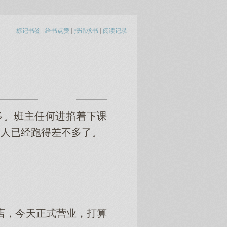
标记书签
|
给书点赞
|
报错求书
|
阅读记录
。班主任何进掐着下课
的人已经跑得差不多了。
店，今天正式营业，打算