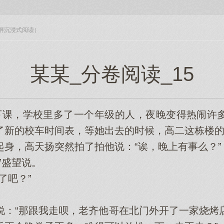
入全屏沉浸式阅读）
某某_分卷阅读_15
课，学校里多了一个年级的人，夜晚变得热闹许多
了新的校车时间表，等她出去的时候，高二这栋楼
，高天扬突然拍了拍他说：“诶，晚上有事么？”
盛望说。
吧？”
“那跟我走呗，老齐他哥在北门外开了一家烧烤