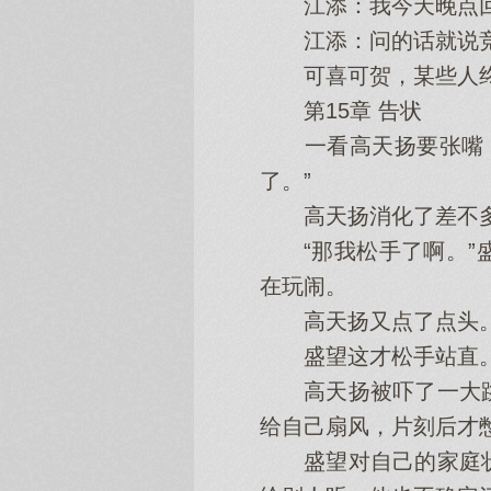
江添：我今天晚点
江添：问的话就说竞
可喜可贺，某些人终
第15章 告状
一看高天扬要张嘴，
了。”
高天扬消化了差不多
“那我松手了啊。”盛
在玩闹。
高天扬又点了点头
盛望这才松手站直
高天扬被吓了一大跳
给自己扇风，片刻后才憋
盛望对自己的家庭状