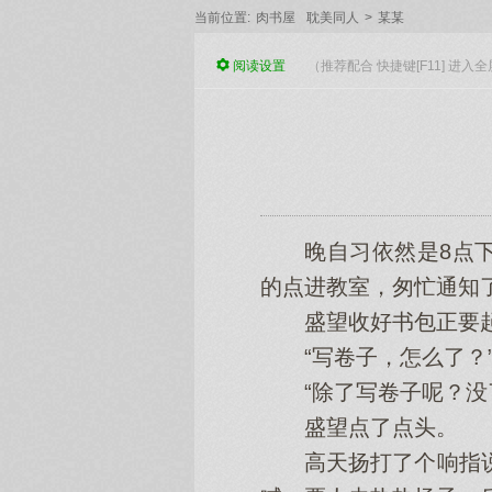
当前位置:
肉书屋
耽美同人
>
某某
阅读
设置
（推荐配合 快捷键[F11] 进
晚自习依然是8点下
的点进教室，匆忙通知
盛望收好书包正要起身
“写卷子，怎么了？”
“除了写卷子呢？没了
盛望点了点头。
高天扬打了个响指说：