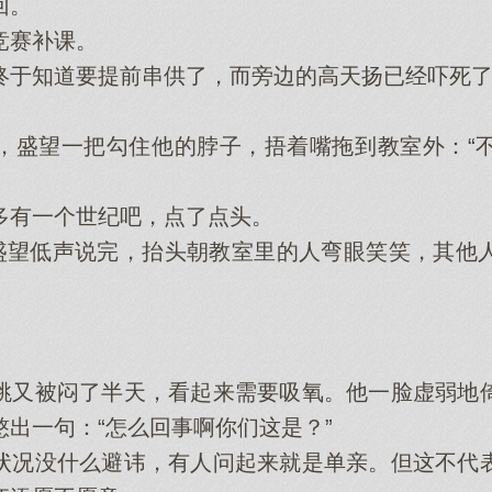
回。
赛补课。
于知道要提前串供了，而旁边的高天扬已经吓死了
盛望一把勾住他的脖子，捂着嘴拖到教室外：“不
有一个世纪吧，点了点头。
望低声说完，抬头朝教室里的人弯眼笑笑，其他
。
。
又被闷了半天，看起来需要吸氧。他一脸虚弱地倚
出一句：“怎么回事啊你们这是？”
况没什么避讳，有人问起来就是单亲。但这不代表