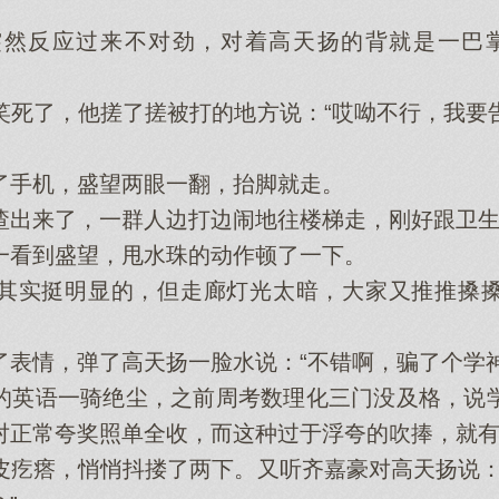
反应过来不对劲，对着高天扬的背就是一巴掌
了，他搓了搓被打的地方说：“哎呦不行，我要
手机，盛望两眼一翻，抬脚就走。
来了，一群人边打边闹地往楼梯走，刚好跟卫生
看到盛望，甩水珠的动作顿了一下。
实挺明显的，但走廊灯光太暗，大家又推推搡搡
情，弹了高天扬一脸水说：“不错啊，骗了个学神
英语一骑绝尘，之前周考数理化三门没及格，说学
对正常夸奖照单全收，而这种过于浮夸的吹捧，就
瘩，悄悄抖搂了两下。又听齐嘉豪对高天扬说：