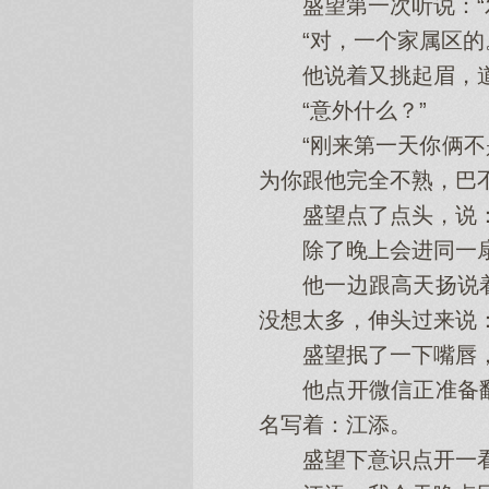
盛望第一次听说：“发
“对，一个家属区的。
他说着又挑起眉，道：
“意外什么？”
“刚来第一天你俩不是
为你跟他完全不熟，巴
盛望点了点头，说：“
除了晚上会进同一扇
他一边跟高天扬说着
没想太多，伸头过来说：
盛望抿了一下嘴唇，他
他点开微信正准备翻
名写着：江添。
盛望下意识点开一看