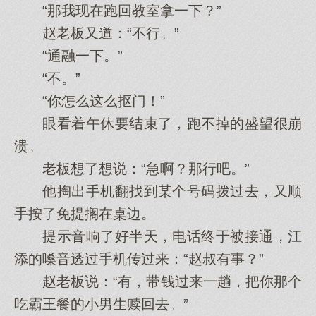
“那我现在跑回教室拿一下？”
赵老板又道：“不行。”
“通融一下。”
“不。”
“你怎么这么抠门！”
眼看着午休要结束了，跑不掉的盛望很崩
溃。
老板想了想说：“急啊？那行吧。”
他掏出手机翻找到某个号码拨过去，又顺
手按了免提搁在桌边。
提示音响了好半天，电话终于被接通，江
添的嗓音透过手机传过来：“赵叔有事？”
赵老板说：“有，带钱过来一趟，把你那个
吃霸王餐的小男生赎回去。”