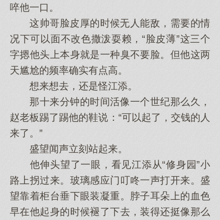
啐他一口。
这帅哥脸皮厚的时候无人能敌，需要的情
况下可以面不改色撒泼耍赖，“脸皮薄”这三个
字摁他头上本身就是一种臭不要脸。但他这两
天尴尬的频率确实有点高。
想来想去，还是怪江添。
那十来分钟的时间活像一个世纪那么久，
赵老板踢了踢他的鞋说：“可以起了，交钱的人
来了。”
盛望闻声立刻站起来。
他伸头望了一眼，看见江添从“修身园”小
路上拐过来。玻璃感应门叮咚一声打开来。盛
望靠着柜台垂下眼装凝重。脖子耳朵上的血色
早在他起身的时候褪了下去，装得还挺像那么