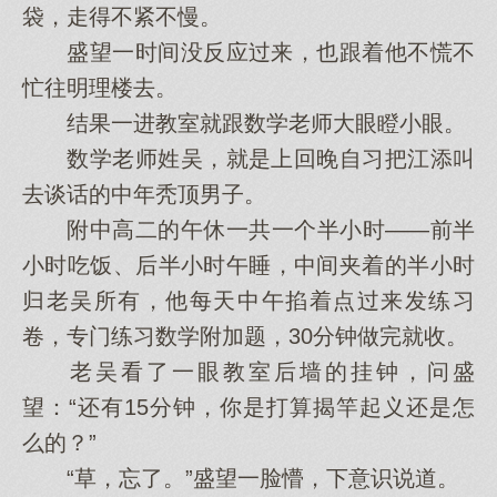
袋，走得不紧不慢。
盛望一时间没反应过来，也跟着他不慌不
忙往明理楼去。
结果一进教室就跟数学老师大眼瞪小眼。
数学老师姓吴，就是上回晚自习把江添叫
去谈话的中年秃顶男子。
附中高二的午休一共一个半小时——前半
小时吃饭、后半小时午睡，中间夹着的半小时
归老吴所有，他每天中午掐着点过来发练习
卷，专门练习数学附加题，30分钟做完就收。
老吴看了一眼教室后墙的挂钟，问盛
望：“还有15分钟，你是打算揭竿起义还是怎
么的？”
“草，忘了。”盛望一脸懵，下意识说道。