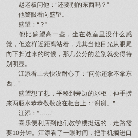
赵老板问他：“还要别的东西吗？”
他瞥眼看向盛望。
盛望：“？”
他比盛望高一些，坐在教室里没什么感
觉，但这样近距离站着，尤其当他目光从眼尾
向下扫过来的时候，那几公分的差别就变得特
别明显。
江添看上去快没耐心了：“问你还拿不拿东
西。”
盛望想了想，平移到旁边的冰柜，伸手捞
来两瓶水恭恭敬敬放在柜台上：“谢谢。”
江添：“……”
喜乐便利店到他们教学楼挺远的，走路需
要10分钟。江添看了一眼时间，把手机搁进口