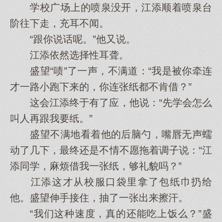
学校广场上的喷泉没开，江添顺着喷泉台
阶往下走，充耳不闻。
“跟你说话呢。”他又说。
江添依然选择性耳聋。
盛望“啧”了一声，不满道：“我是被你牵连
才一路小跑下来的，你连张纸都不肯借？”
这会江添终于有了应，他说：“先学会怎么
叫人再跟我要纸。”
盛望不满地看着他的后脑勺，嘴唇无声蠕
动了几下，最终还是不情不愿拖着调子说：“江
添同学，麻烦借我一张纸，够礼貌吗？”
江添这才从校服口袋里拿了包纸巾扔给
他。盛望伸手接住，抽了一张出来擦汗。
“我们这种速度，真的还能吃上饭么？”盛