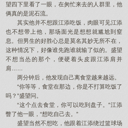
望四下里看了一眼，在匆忙来去的人群里，他
俩真的是泥石流。
其实他并不想跟江添吃饭，肉眼可见江添
也不想带上他，那场面光是想想就尴尬到窒
息。但男生的好胜心总是莫名其妙无所不在，
这种情况下，好像谁先跑谁就输了似的。盛望
不想当怂的那个，便硬着头皮跟江添肩并
肩……
两分钟后，他发现自己离食堂越来越远。
“你等等，食堂在那边，你是不打算吃饭了
吗？”盛望问。
“这个点去食堂，你可以吃到盘子。”江添
瞥了他一眼，“想吃自己去。”
盛望当然不想吃，他跟着江添绕过篮球场