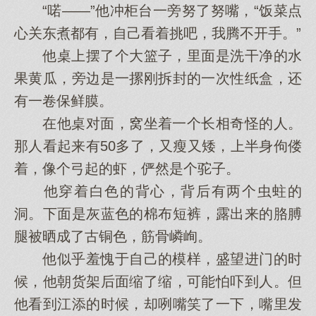
“喏——”他冲柜台一旁努了努嘴，“饭菜点
心关东煮都有，自己看着挑吧，我腾不开手。”
他桌上摆了个大篮子，里面是洗干净的水
果黄瓜，旁边是一摞刚拆封的一次性纸盒，还
有一卷保鲜膜。
在他桌对面，窝坐着一个长相奇怪的人。
那人看起来有50多了，又瘦又矮，上半身佝偻
着，像个弓起的虾，俨然是个驼子。
他穿着白色的背心，背后有两个虫蛀的
洞。下面是灰蓝色的棉布短裤，露出来的胳膊
腿被晒成了古铜色，筋骨嶙峋。
他似乎羞愧于自己的模样，盛望进门的时
候，他朝货架后面缩了缩，可能怕吓到人。但
他看到江添的时候，却咧嘴笑了一下，嘴里发