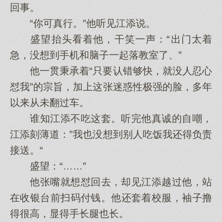
回事。
“你可真行。”他听见江添说。
盛望抬头看着他，干笑一声：“出门太着
急，没想到手机和脑子一起落教室了、”
他一贯秉承着“只要认错够快，就没人忍心
怼我”的宗旨，加上这张迷惑性极强的脸，多年
以来从未翻过车。
谁知江添不吃这套。听完他真诚的自嘲，
江添刻薄道：”我也没想到别人吃饭我还得负责
接送。“
盛望：“……”
他张嘴就想怼回去，却见江添越过他，站
在收银台前扫码付钱。他还套着校服，袖子撸
得很高，显得手长腿也长。