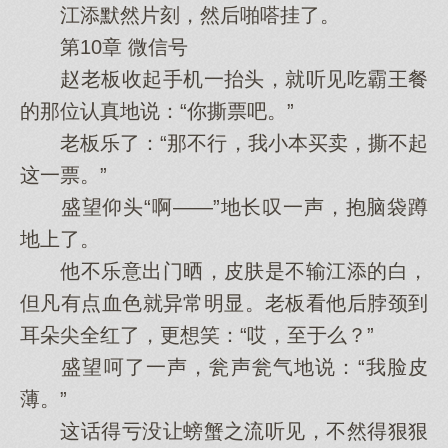
江添默然片刻，然后啪嗒挂了。
第10章 微信号
赵老板收起手机一抬头，就听见吃霸王餐
的那位认真地说：“你撕票吧。”
老板乐了：“那不行，我小本买卖，撕不起
这一票。”
盛望仰头“啊——”地长叹一声，抱脑袋蹲
地上了。
他不乐意出门晒，皮肤是不输江添的白，
但凡有点血色就异常明显。老板看他后脖颈到
耳朵尖全红了，更想笑：“哎，至于么？”
盛望呵了一声，瓮声瓮气地说：“我脸皮
薄。”
这话得亏没让螃蟹之流听见，不然得狠狠