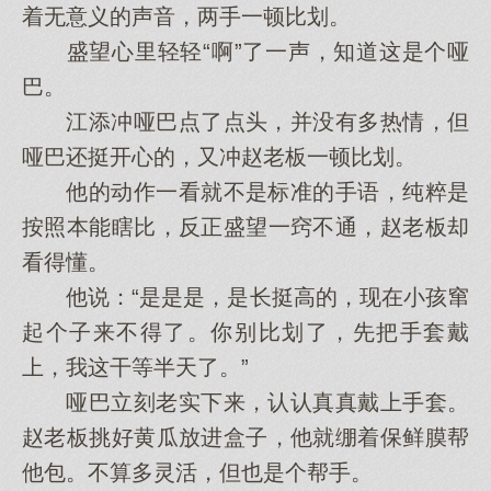
着无意义的声音，两手一顿比划。
盛望心里轻轻“啊”了一声，知道这是个哑
巴。
江添冲哑巴点了点头，并没有多热情，但
哑巴还挺开心的，又冲赵老板一顿比划。
他的动作一看就不是标准的手语，纯粹是
按照本能瞎比，反正盛望一窍不通，赵老板却
看得懂。
他说：“是是是，是长挺高的，现在小孩窜
起个子来不得了。你别比划了，先把手套戴
上，我这干等半天了。”
哑巴立刻老实下来，认认真真戴上手套。
赵老板挑好黄瓜放进盒子，他就绷着保鲜膜帮
他包。不算多灵活，但也是个帮手。