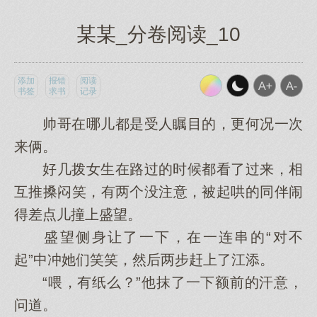
某某_分卷阅读_10
添加
报错
阅读
书签
求书
记录
帅哥在哪儿都是受人瞩目的，更何况一次
来俩。
好几拨女生在路过的时候都看了过来，相
互推搡闷笑，有两个没注意，被起哄的同伴闹
得差点儿撞上盛望。
盛望侧身让了一下，在一连串的“对不
起”中冲她们笑笑，然后两步赶上了江添。
“喂，有纸么？”他抹了一下额前的汗意，
问道。