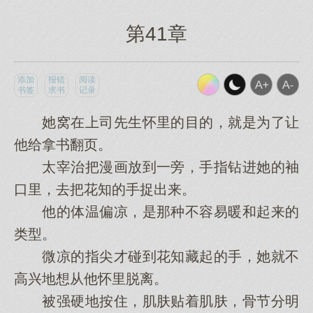
第41章
添加
报错
阅读
书签
求书
记录
她窝在上司先生怀里的目的，就是为了让
他给拿书翻页。
太宰治把漫画放到一旁，手指钻进她的袖
口里，去把花知的手捉出来。
他的体温偏凉，是那种不容易暖和起来的
类型。
微凉的指尖才碰到花知藏起的手，她就不
高兴地想从他怀里脱离。
被强硬地按住，肌肤贴着肌肤，骨节分明