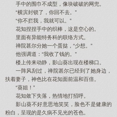
手中的围巾不成型，像块破破的网兜。
“横滨封锁了，你回不去。”
“你不拦我，我就可以。”
花知捏捏手中的织棒，这是空心的。
里面有异能特务科的联络方式。
禅院甚尔分她一个蛋挞，“少想。”
他强调道：“我收了钱的。”
楼上传来动静，影山葵出现在楼梯口。
一阵风刮过，禅院甚尔已经到了她身边，
扶着妻子，神色比在花知面前温和百倍。
“葵姐！”
花知敛下失落，热情地打招呼。
影山葵不好意思地笑笑，脸色不是健康的
粉白，呈现的是久病不见光的苍色。