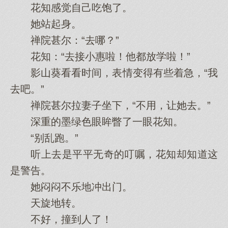
花知感觉自己吃饱了。
她站起身。
禅院甚尔：“去哪？”
花知：“去接小惠啦！他都放学啦！”
影山葵看看时间，表情变得有些着急，“我
去吧。”
禅院甚尔拉妻子坐下，“不用，让她去。”
深重的墨绿色眼眸瞥了一眼花知。
“别乱跑。”
听上去是平平无奇的叮嘱，花知却知道这
是警告。
她闷闷不乐地冲出门。
天旋地转。
不好，撞到人了！